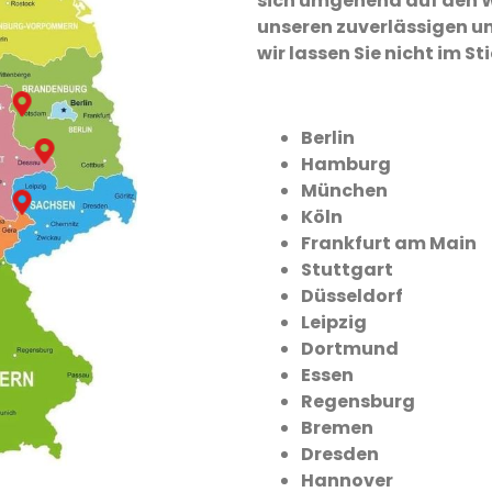
sich umgehend auf den W
unseren zuverlässigen un
wir lassen Sie nicht im St
Berlin
Hamburg
München
Köln
Frankfurt am Main
Stuttgart
Düsseldorf
Leipzig
Dortmund
Essen
Regensburg
Bremen
Dresden
Hannover