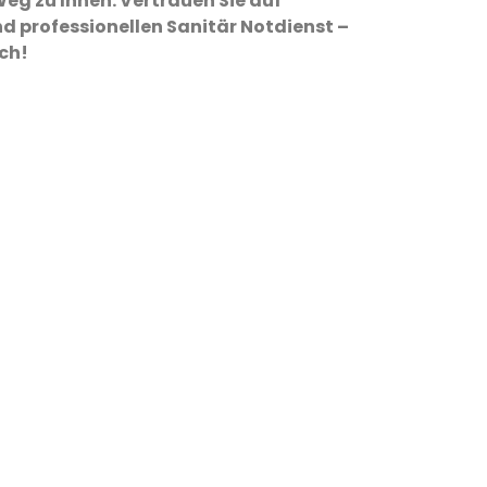
eg zu Ihnen. Vertrauen Sie auf
d professionellen Sanitär Notdienst –
ich!