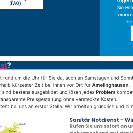
Zögern 
(FAQ)
Sie Hil
einen 
Ihn
st
?
t rund um die Uhr für Sie da, auch an Samstagen und Sonn
rhalb kürzester Zeit bei Ihnen vor Ort für
Amelinghausen
.
 sind bestens ausgebildet und lösen jedes
Problem
kompet
transparente Preisgestaltung ohne versteckte Kosten.
teht bei uns an erster Stelle. Wir arbeiten gründlich und hi
Sanitär Notdienst - Wir
Rufen Sie uns sofort an