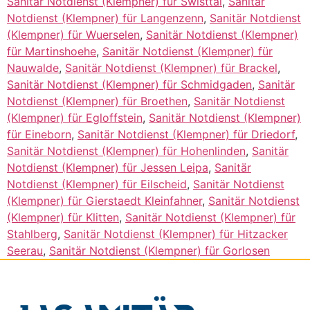
Sanitär Notdienst (Klempner) für Swisttal
,
Sanitär
Notdienst (Klempner) für Langenzenn
,
Sanitär Notdienst
(Klempner) für Wuerselen
,
Sanitär Notdienst (Klempner)
für Martinshoehe
,
Sanitär Notdienst (Klempner) für
Nauwalde
,
Sanitär Notdienst (Klempner) für Brackel
,
Sanitär Notdienst (Klempner) für Schmidgaden
,
Sanitär
Notdienst (Klempner) für Broethen
,
Sanitär Notdienst
(Klempner) für Egloffstein
,
Sanitär Notdienst (Klempner)
für Eineborn
,
Sanitär Notdienst (Klempner) für Driedorf
,
Sanitär Notdienst (Klempner) für Hohenlinden
,
Sanitär
Notdienst (Klempner) für Jessen Leipa
,
Sanitär
Notdienst (Klempner) für Eilscheid
,
Sanitär Notdienst
(Klempner) für Gierstaedt Kleinfahner
,
Sanitär Notdienst
(Klempner) für Klitten
,
Sanitär Notdienst (Klempner) für
Stahlberg
,
Sanitär Notdienst (Klempner) für Hitzacker
Seerau
,
Sanitär Notdienst (Klempner) für Gorlosen