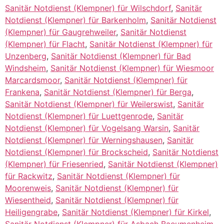
Sanitär Notdienst (Klempner) für Wilschdorf
,
Sanitär
Notdienst (Klempner) für Barkenholm
,
Sanitär Notdienst
(Klempner) für Gaugrehweiler
,
Sanitär Notdienst
(Klempner) für Flacht
,
Sanitär Notdienst (Klempner) für
Unzenberg
,
Sanitär Notdienst (Klempner) für Bad
Windsheim
,
Sanitär Notdienst (Klempner) für Wiesmoor
Marcardsmoor
,
Sanitär Notdienst (Klempner) für
Frankena
,
Sanitär Notdienst (Klempner) für Berga
,
Sanitär Notdienst (Klempner) für Weilerswist
,
Sanitär
Notdienst (Klempner) für Luettgenrode
,
Sanitär
Notdienst (Klempner) für Vogelsang Warsin
,
Sanitär
Notdienst (Klempner) für Werningshausen
,
Sanitär
Notdienst (Klempner) für Brockscheid
,
Sanitär Notdienst
(Klempner) für Friesenried
,
Sanitär Notdienst (Klempner)
für Rackwitz
,
Sanitär Notdienst (Klempner) für
Moorenweis
,
Sanitär Notdienst (Klempner) für
Wiesentheid
,
Sanitär Notdienst (Klempner) für
Heiligengrabe
,
Sanitär Notdienst (Klempner) für Kirkel
,