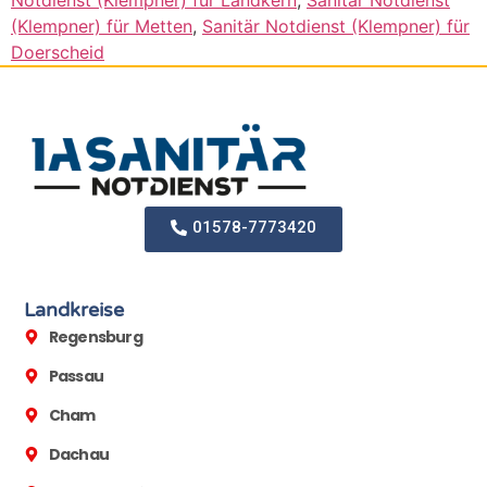
Notdienst (Klempner) für Landkern
,
Sanitär Notdienst
(Klempner) für Metten
,
Sanitär Notdienst (Klempner) für
Doerscheid
01578-7773420
Landkreise
Regensburg
Passau
Cham
Dachau