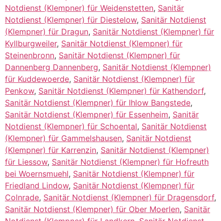
Notdienst (Klempner) für Weidenstetten
,
Sanitär
Notdienst (Klempner) für Diestelow
,
Sanitär Notdienst
(Klempner) für Dragun
,
Sanitär Notdienst (Klempner) für
Kyllburgweiler
,
Sanitär Notdienst (Klempner) für
Steinenbronn
,
Sanitär Notdienst (Klempner) für
Dannenberg Dannenberg
,
Sanitär Notdienst (Klempner)
für Kuddewoerde
,
Sanitär Notdienst (Klempner) für
Penkow
,
Sanitär Notdienst (Klempner) für Kathendorf
,
Sanitär Notdienst (Klempner) für Ihlow Bangstede
,
Sanitär Notdienst (Klempner) für Essenheim
,
Sanitär
Notdienst (Klempner) für Schoental
,
Sanitär Notdienst
(Klempner) für Gammelshausen
,
Sanitär Notdienst
(Klempner) für Karrenzin
,
Sanitär Notdienst (Klempner)
für Liessow
,
Sanitär Notdienst (Klempner) für Hofreuth
bei Woernsmuehl
,
Sanitär Notdienst (Klempner) für
Friedland Lindow
,
Sanitär Notdienst (Klempner) für
Colnrade
,
Sanitär Notdienst (Klempner) für Dragensdorf
,
Sanitär Notdienst (Klempner) für Ober Moerlen
,
Sanitär