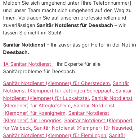
Melden Sie sich umgehend unter [Ihre Telefonnummer]
und unser Team macht sich umgehend auf den Weg zu
Ihnen. Vertrauen Sie auf unseren professionellen und
zuverlässigen
Sanitär Notdienst für Deesbach
– wir
lassen Sie nicht im Stich!
Sanitär Notdienst
– Ihr zuverlässiger Helfer in der Not in
Deesbach.
1A Sanitär Notdienst
– Ihr Experte für alle
Sanitärprobleme für Deesbach.
Sanitär Notdienst (Klempner) für Oberstedem
,
Sanitär
Notdienst (Klempner) für Jettingen Scheppach
,
Sanitär
Notdienst (Klempner) für Luckaitztal
,
Sanitär Notdienst
(Klempner) für Alteglofsheim
,
Sanitär Notdienst
(Klempner) für Koenigheim
,
Sanitär Notdienst
(Klempner) für Lenggries
,
Sanitär Notdienst (Klempner)
für Walbeck
,
Sanitär Notdienst (Klempner) für Neuwied
,
Sanitär Notdienst (Klempner) für Flemlingen
,
Sanitär