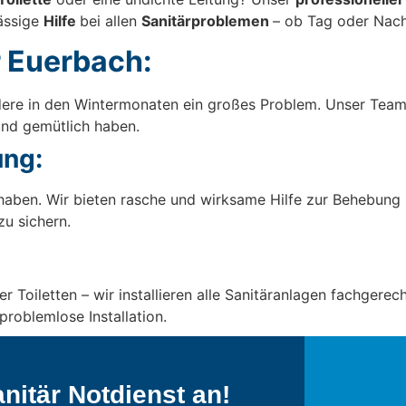
lässige
Hilfe
bei allen
Sanitärproblemen
– ob Tag oder Nach
r Euerbach:
ndere in den Wintermonaten ein großes Problem. Unser Team 
und gemütlich haben.
ng:
ben. Wir bieten rasche und wirksame Hilfe zur Behebung
u sichern.
oiletten – wir installieren alle Sanitäranlagen fachgerech
problemlose Installation.
nitär Notdienst an!