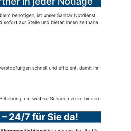
rtner in jeder Notlage
lem benötigen, ist unser Sanitär Notdienst
d sofort zur Stelle und bieten Ihnen zeitnahe
rstopfungen schnell und effizient, damit Ihr
e Behebung, um weitere Schäden zu verhindern
– 24/7 für Sie da!
r Klempner Notdienst
ist rund um die Uhr für