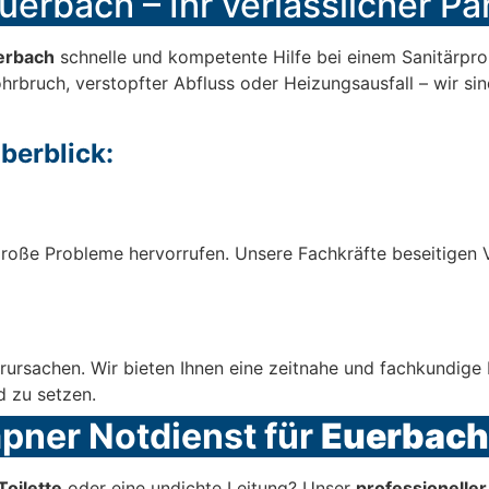
uerbach – Ihr verlässlicher Pa
erbach
schnelle und kompetente Hilfe bei einem Sanitärprob
hrbruch, verstopfter Abfluss oder Heizungsausfall – wir sin
berblick:
oße Probleme hervorrufen. Unsere Fachkräfte beseitigen Ve
rursachen. Wir bieten Ihnen eine zeitnahe und fachkundig
d zu setzen.
mpner Notdienst für
Euerbach
Toilette
oder eine undichte Leitung? Unser
professionelle