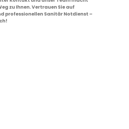
 unter Kontakt und unser Team macht
eg zu Ihnen. Vertrauen Sie auf
d professionellen Sanitär Notdienst –
ich!