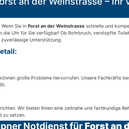
orst an der Weinstrasse – Ihr v
 Wenn Sie in
Forst an der Weinstrasse
schnelle und kompet
m die Uhr für Sie verfügbar! Ob Rohrbruch, verstopfte Toile
 zuverlässige Unterstützung.
tail:
können große Probleme hervorrufen. Unsere Fachkräfte bese
ßt.
richten. Wir bieten Ihnen eine zeitnahe und fachkundige B
d zu setzen.
mpner Notdienst für
Forst an 