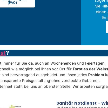
Zögern 
(FAQ)
Sie Hil
einen 
Ihn
st
?
t immer für Sie da, auch an Wochenenden und Feiertagen.
chnell wie möglich bei Ihnen vor Ort für
Forst an der Wein
 sind hervorragend ausgebildet und lösen jedes
Problem
k
transparente Preisgestaltung ohne versteckte Gebühren.
denheit steht bei uns an oberster Stelle. Wir arbeiten sorgf
Sanitär Notdienst - Wir