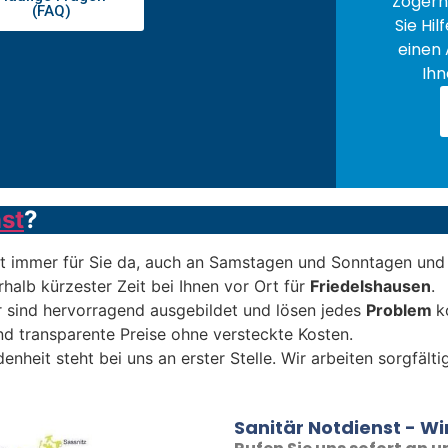
Zögern 
(FAQ)
Sie Hil
einen 
Ihn
st
?
t immer für Sie da, auch an Samstagen und Sonntagen und 
rhalb kürzester Zeit bei Ihnen vor Ort für
Friedelshausen
.
 sind hervorragend ausgebildet und lösen jedes
Problem
k
nd transparente Preise ohne versteckte Kosten.
denheit steht bei uns an erster Stelle. Wir arbeiten sorgfäl
Sanitär Notdienst - Wir