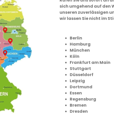
Rufen Sie uns sofort an
sich umgehend auf den W
unseren zuverlässigen un
wir lassen Sie nicht im St
Berlin
Hamburg
München
Köln
Frankfurt am Main
Stuttgart
Düsseldorf
Leipzig
Dortmund
Essen
Regensburg
Bremen
Dresden