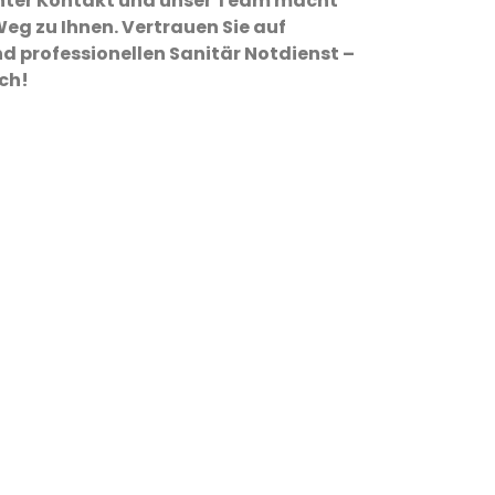
 unter Kontakt und unser Team macht
eg zu Ihnen. Vertrauen Sie auf
d professionellen Sanitär Notdienst –
ich!