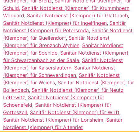
(Klempner) für Brenz
,
Sanitär Notdienst (Klempner) für
Schuld
,
Sanitär Notdienst (Klempner) für Krummhoern
Woquard
,
Sanitär Notdienst (Klempner) für Glattbach
,
Sanitär Notdienst (Klempner) für Ingelfingen
,
Sanitär
Notdienst (Klempner) für Petersroda
,
Sanitär Notdienst
(Klempner) für Quellendorf
,
Sanitär Notdienst
(Klempner) für Grenzach Wyhlen
,
Sanitär Notdienst
(Klempner) für Soehlde
,
Sanitär Notdienst (Klempner)
für Schwarzenbach an der Saale
,
Sanitär Notdienst
(Klempner) für Kaiserslautern
,
Sanitär Notdienst
(Klempner) für Schneverdingen
,
Sanitär Notdienst
(Klempner) für Weichs
,
Sanitär Notdienst (Klempner) für
Bollenbach
,
Sanitär Notdienst (Klempner) für Neutz
Lettewitz
,
Sanitär Notdienst (Klempner) für
Schoenefeld
,
Sanitär Notdienst (Klempner) für
Gotteszell
,
Sanitär Notdienst (Klempner) für Wirft
,
Sanitär Notdienst (Klempner) für Lonsheim
,
Sanitär
Notdienst (Klempner) für Altenriet