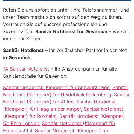
Rufen Sie uns sofort an unter [Ihre Telefonnummer] und
unser Team macht sich sofort auf den Weg zu Ihnen.
Vertrauen Sie auf unseren professionellen und
zuverlässigen
Sanitär Notdienst für Gevenich
– wir sind
immer für Sie da!
Sanitär Notdienst
– Ihr verlässlicher Partner in der Not
in
Gevenich.
1A Sanitär Notdienst
– Ihr Ansprechpartner für alle
Sanitärnotfälle für Gevenich.
Sanitär Notdienst (Klempner) für Schwarzheide
,
Sanitär
Notdienst (Klempner) für Heideblick Falkenberg
,
Sanitär
Notdienst (Klempner) für Alflen
,
Sanitär Notdienst
(Klempner) für Haag an der Amper
,
Sanitär Notdienst
(Klempner) für Roxheim
,
Sanitär Notdienst (Klempner)
für Ehra Lessien
,
Sanitär Notdienst (Klempner) für
Haselbachtal
,
Sanitär Notdienst (Klempner) für