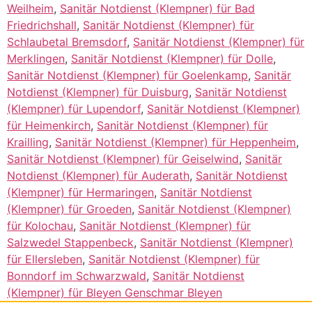
Weilheim
,
Sanitär Notdienst (Klempner) für Bad
Friedrichshall
,
Sanitär Notdienst (Klempner) für
Schlaubetal Bremsdorf
,
Sanitär Notdienst (Klempner) für
Merklingen
,
Sanitär Notdienst (Klempner) für Dolle
,
Sanitär Notdienst (Klempner) für Goelenkamp
,
Sanitär
Notdienst (Klempner) für Duisburg
,
Sanitär Notdienst
(Klempner) für Lupendorf
,
Sanitär Notdienst (Klempner)
für Heimenkirch
,
Sanitär Notdienst (Klempner) für
Krailling
,
Sanitär Notdienst (Klempner) für Heppenheim
,
Sanitär Notdienst (Klempner) für Geiselwind
,
Sanitär
Notdienst (Klempner) für Auderath
,
Sanitär Notdienst
(Klempner) für Hermaringen
,
Sanitär Notdienst
(Klempner) für Groeden
,
Sanitär Notdienst (Klempner)
für Kolochau
,
Sanitär Notdienst (Klempner) für
Salzwedel Stappenbeck
,
Sanitär Notdienst (Klempner)
für Ellersleben
,
Sanitär Notdienst (Klempner) für
Bonndorf im Schwarzwald
,
Sanitär Notdienst
(Klempner) für Bleyen Genschmar Bleyen