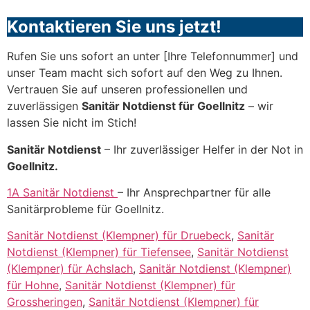
Kontaktieren Sie uns jetzt!
Rufen Sie uns sofort an unter [Ihre Telefonnummer] und
unser Team macht sich sofort auf den Weg zu Ihnen.
Vertrauen Sie auf unseren professionellen und
zuverlässigen
Sanitär Notdienst für Goellnitz
– wir
lassen Sie nicht im Stich!
Sanitär Notdienst
– Ihr zuverlässiger Helfer in der Not in
Goellnitz.
1A Sanitär Notdienst
– Ihr Ansprechpartner für alle
Sanitärprobleme für Goellnitz.
Sanitär Notdienst (Klempner) für Druebeck
,
Sanitär
Notdienst (Klempner) für Tiefensee
,
Sanitär Notdienst
(Klempner) für Achslach
,
Sanitär Notdienst (Klempner)
für Hohne
,
Sanitär Notdienst (Klempner) für
Grossheringen
,
Sanitär Notdienst (Klempner) für