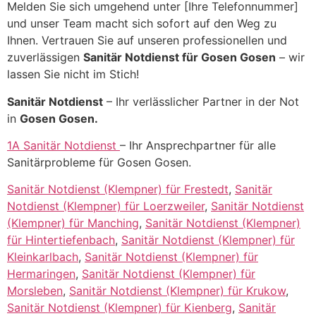
Melden Sie sich umgehend unter [Ihre Telefonnummer]
und unser Team macht sich sofort auf den Weg zu
Ihnen. Vertrauen Sie auf unseren professionellen und
zuverlässigen
Sanitär Notdienst für Gosen Gosen
– wir
lassen Sie nicht im Stich!
Sanitär Notdienst
– Ihr verlässlicher Partner in der Not
in
Gosen Gosen.
1A Sanitär Notdienst
– Ihr Ansprechpartner für alle
Sanitärprobleme für Gosen Gosen.
Sanitär Notdienst (Klempner) für Frestedt
,
Sanitär
Notdienst (Klempner) für Loerzweiler
,
Sanitär Notdienst
(Klempner) für Manching
,
Sanitär Notdienst (Klempner)
für Hintertiefenbach
,
Sanitär Notdienst (Klempner) für
Kleinkarlbach
,
Sanitär Notdienst (Klempner) für
Hermaringen
,
Sanitär Notdienst (Klempner) für
Morsleben
,
Sanitär Notdienst (Klempner) für Krukow
,
Sanitär Notdienst (Klempner) für Kienberg
,
Sanitär