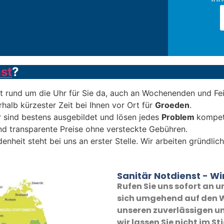
st
?
t rund um die Uhr für Sie da, auch an Wochenenden und Fe
rhalb kürzester Zeit bei Ihnen vor Ort für
Groeden
.
 sind bestens ausgebildet und lösen jedes
Problem
kompet
und transparente Preise ohne versteckte Gebühren.
denheit steht bei uns an erster Stelle. Wir arbeiten gründli
Sanitär Notdienst - Wir
Rufen Sie uns sofort an
sich umgehend auf den W
unseren zuverlässigen un
wir lassen Sie nicht im St