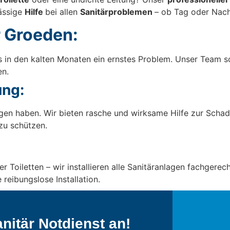
lässige
Hilfe
bei allen
Sanitärproblemen
– ob Tag oder Nach
r Groeden:
s in den kalten Monaten ein ernstes Problem. Unser Team so
en.
ng:
en haben. Wir bieten rasche und wirksame Hilfe zur Sch
zu schützen.
oiletten – wir installieren alle Sanitäranlagen fachgerech
 reibungslose Installation.
nitär Notdienst an!