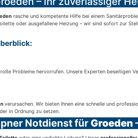
roeden – Ihr zuverlässiger Hel
eden
rasche und kompetente Hilfe bei einem Sanitärproblem
oilette oder ausgefallene Heizung – wir sind sofort zur Stel
berblick:
oße Probleme hervorrufen. Unsere Experten beseitigen Vers
en
verursachen. Wir bieten Ihnen eine schnelle und professi
der in Ordnung zu setzen.
mpner Notdienst für
Groeden
–
Toilette
oder eine undichte Leitung? Unser
professionelle