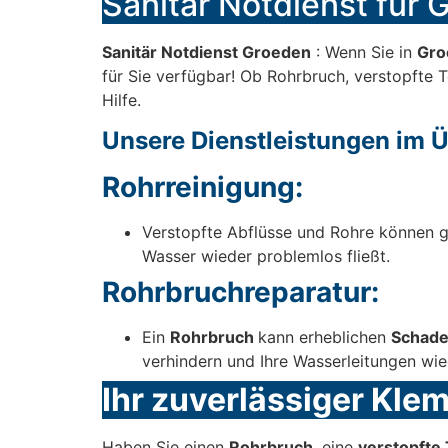
Sanitär Notdienst für G
Sanitär Notdienst Groeden
: Wenn Sie in
Gro
für Sie verfügbar! Ob Rohrbruch, verstopfte T
Hilfe.
Unsere Dienstleistungen im Ü
Rohrreinigung:
Verstopfte Abflüsse und Rohre können gr
Wasser wieder problemlos fließt.
Rohrbruchreparatur:
Ein
Rohrbruch
kann erheblichen
Schad
verhindern und Ihre Wasserleitungen wie
Ihr zuverlässiger Kle
Haben Sie einen
Rohrbruch
, eine
verstopfte 