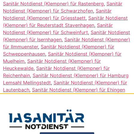
Sanitär Notdienst (Klempner) für Rastenberg
,
Sanitär
Notdienst (Klempner) für Schwarzhofen
,
Sanitär
Notdienst (Klempner) für Griesstaett
,
Sanitär Notdienst
(Klempner) für Reuterstadt Stavenhagen
,
Sanitär
Notdienst (Klempner) für Schweinfurt
,
Sanitär Notdienst
(Klempner) für Isernhagen
,
Sanitär Notdienst (Klempner)
für Ilmmuenster
,
Sanitär Notdienst (Klempner) für
Schweppenhausen
,
Sanitär Notdienst (Klempner) für
Muelheim
,
Sanitär Notdienst (Klempner) für
Heuckewalde
,
Sanitär Notdienst (Klempner) für
Reichenhain
,
Sanitär Notdienst (Klempner) für Hamburg
Lemsahl Mellingstedt
,
Sanitär Notdienst (Klempner) für
Lautenbach
,
Sanitär Notdienst (Klempner) für Ehingen