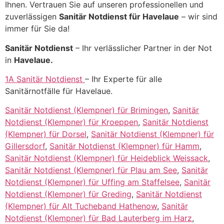
Ihnen. Vertrauen Sie auf unseren professionellen und
zuverlässigen
Sanitär Notdienst für Havelaue
– wir sind
immer für Sie da!
Sanitär Notdienst
– Ihr verlässlicher Partner in der Not
in
Havelaue.
1A Sanitär Notdienst
– Ihr Experte für alle
Sanitärnotfälle für Havelaue.
Sanitär Notdienst (Klempner) für Brimingen
,
Sanitär
Notdienst (Klempner) für Kroeppen
,
Sanitär Notdienst
(Klempner) für Dorsel
,
Sanitär Notdienst (Klempner) für
Gillersdorf
,
Sanitär Notdienst (Klempner) für Hamm
,
Sanitär Notdienst (Klempner) für Heideblick Weissack
,
Sanitär Notdienst (Klempner) für Plau am See
,
Sanitär
Notdienst (Klempner) für Uffing am Staffelsee
,
Sanitär
Notdienst (Klempner) für Greding
,
Sanitär Notdienst
(Klempner) für Alt Tucheband Hathenow
,
Sanitär
Notdienst (Klempner) für Bad Lauterberg im Harz
,