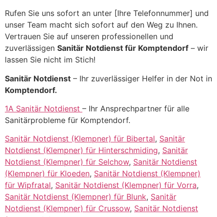
Rufen Sie uns sofort an unter [Ihre Telefonnummer] und
unser Team macht sich sofort auf den Weg zu Ihnen.
Vertrauen Sie auf unseren professionellen und
zuverlässigen
Sanitär Notdienst für Komptendorf
– wir
lassen Sie nicht im Stich!
Sanitär Notdienst
– Ihr zuverlässiger Helfer in der Not in
Komptendorf.
1A Sanitär Notdienst
– Ihr Ansprechpartner für alle
Sanitärprobleme für Komptendorf.
Sanitär Notdienst (Klempner) für Bibertal
,
Sanitär
Notdienst (Klempner) für Hinterschmiding
,
Sanitär
Notdienst (Klempner) für Selchow
,
Sanitär Notdienst
(Klempner) für Kloeden
,
Sanitär Notdienst (Klempner)
für Wipfratal
,
Sanitär Notdienst (Klempner) für Vorra
,
Sanitär Notdienst (Klempner) für Blunk
,
Sanitär
Notdienst (Klempner) für Crussow
,
Sanitär Notdienst