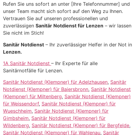
Rufen Sie uns sofort an unter [Ihre Telefonnummer] und
unser Team macht sich sofort auf den Weg zu Ihnen.
Vertrauen Sie auf unseren professionellen und
zuverlässigen
Sanitär Notdienst für Lenzen
– wir lassen
Sie nicht im Stich!
Sanitär Notdienst
– Ihr zuverlässiger Helfer in der Not in
Lenzen.
1A Sanitär Notdienst
– Ihr Experte für alle
Sanitärnotfälle für Lenzen.
Sanitär Notdienst (Klempner) für Adelzhausen
,
Sanitär
Notdienst (Klempner) für Baiersbronn
,
Sanitär Notdienst
(Klempner) für Miltenberg
,
Sanitär Notdienst (Klempner)
für Weissendorf
,
Sanitär Notdienst (Klempner) für
Wueschheim
,
Sanitär Notdienst (Klempner) für
Gimbsheim
,
Sanitär Notdienst (Klempner) für
Wildenberg
,
Sanitär Notdienst (Klempner) für Bergfelde
,
Sanitär Notdienst (Klempner) für Wahlenau
,
Sanitär