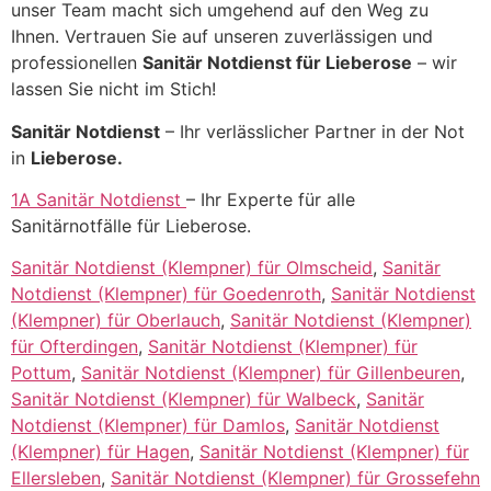
unser Team macht sich umgehend auf den Weg zu
Ihnen. Vertrauen Sie auf unseren zuverlässigen und
professionellen
Sanitär Notdienst für Lieberose
– wir
lassen Sie nicht im Stich!
Sanitär Notdienst
– Ihr verlässlicher Partner in der Not
in
Lieberose.
1A Sanitär Notdienst
– Ihr Experte für alle
Sanitärnotfälle für Lieberose.
Sanitär Notdienst (Klempner) für Olmscheid
,
Sanitär
Notdienst (Klempner) für Goedenroth
,
Sanitär Notdienst
(Klempner) für Oberlauch
,
Sanitär Notdienst (Klempner)
für Ofterdingen
,
Sanitär Notdienst (Klempner) für
Pottum
,
Sanitär Notdienst (Klempner) für Gillenbeuren
,
Sanitär Notdienst (Klempner) für Walbeck
,
Sanitär
Notdienst (Klempner) für Damlos
,
Sanitär Notdienst
(Klempner) für Hagen
,
Sanitär Notdienst (Klempner) für
Ellersleben
,
Sanitär Notdienst (Klempner) für Grossefehn