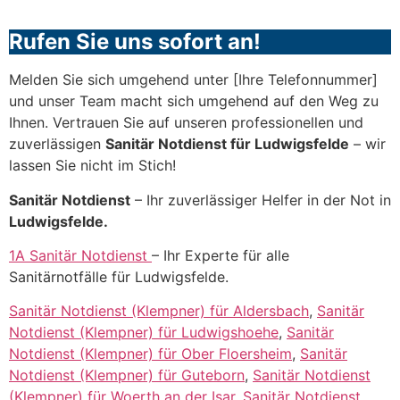
Rufen Sie uns sofort an!
Melden Sie sich umgehend unter [Ihre Telefonnummer]
und unser Team macht sich umgehend auf den Weg zu
Ihnen. Vertrauen Sie auf unseren professionellen und
zuverlässigen
Sanitär Notdienst für Ludwigsfelde
– wir
lassen Sie nicht im Stich!
Sanitär Notdienst
– Ihr zuverlässiger Helfer in der Not in
Ludwigsfelde.
1A Sanitär Notdienst
– Ihr Experte für alle
Sanitärnotfälle für Ludwigsfelde.
Sanitär Notdienst (Klempner) für Aldersbach
,
Sanitär
Notdienst (Klempner) für Ludwigshoehe
,
Sanitär
Notdienst (Klempner) für Ober Floersheim
,
Sanitär
Notdienst (Klempner) für Guteborn
,
Sanitär Notdienst
(Klempner) für Woerth an der Isar
,
Sanitär Notdienst