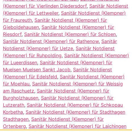
(Klempner) für Vierlinden Diedersdorf
,
Sanitär Notdienst
(Klempner) für Lettweiler
,
Sanitär Notdienst (Klempner)
für Fraureuth
,
Sanitär Notdienst (Klempner) für
Gieboldehausen
,
Sanitär Notdienst (Klempner) für
Riesdorf
,
Sanitär Notdienst (Klempner) für Schloen
,
Sanitär Notdienst (Klempner) für Rathenow
,
Sanitär
Notdienst (Klempner) für Uetze
,
Sanitär Notdienst
(Klempner) für Ruhpolding
,
Sanitär Notdienst (Klempner)
für Lueerdissen
,
Sanitär Notdienst (Klempner) für
Muelsen Muelsen Sankt Jacob
,
Sanitär Notdienst
(Klempner) für Edelsfeld
,
Sanitär Notdienst (Klempner)
für Moehlau
,
Sanitär Notdienst (Klempner) für Weissig
am Raschuetz
,
Sanitär Notdienst (Klempner) für
Burgholzhausen
,
Sanitär Notdienst (Klempner) für
Lutzerath
,
Sanitär Notdienst (Klempner) für Schkopau
Korbetha
,
Sanitär Notdienst (Klempner) für Stadthagen
Stadthagen
,
Sanitär Notdienst (Klempner) für
Ortenberg
,
Sanitär Notdienst (Klempner) für Laichingen