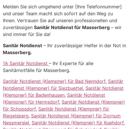
Melden Sie sich umgehend unter [Ihre Telefonnummer]
und unser Team macht sich sofort auf den Weg zu
Ihnen. Vertrauen Sie auf unseren professionellen und
zuverlässigen
Sanitär Notdienst für Masserberg
– wir
sind immer für Sie da!
Sanitär Notdienst
– Ihr zuverlässiger Helfer in der Not in
Masserberg.
1A Sanitär Notdienst
– Ihr Experte für alle
Sanitärnotfälle für Masserberg.
Sanitär Notdienst (Klempner) für Bad Nenndorf
,
Sanitär
Notdienst (Klempner) für Siezbuettel
,
Sanitär Notdienst
(Klempner) für Badenhausen
,
Sanitär Notdienst
(Klempner) für Hermsdorf
,
Sanitär Notdienst (Klempner)
für Schopsdorf
,
Sanitär Notdienst (Klempner) für
Riegelsberg
,
Sanitär Notdienst (Klempner) für Dornum
Nessmersiel
,
Sanitär Notdienst (Klempner) für Kuehdorf
,