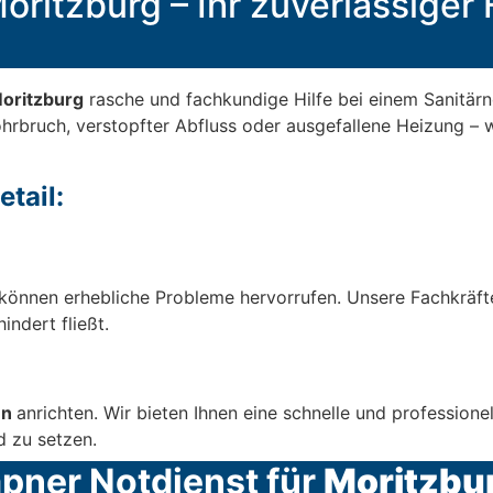
oritzburg – Ihr zuverlässiger H
oritzburg
rasche und fachkundige Hilfe bei einem Sanitärno
hrbruch, verstopfter Abfluss oder ausgefallene Heizung – wi
tail:
können erhebliche Probleme hervorrufen. Unsere Fachkräft
indert fließt.
en
anrichten. Wir bieten Ihnen eine schnelle und profession
d zu setzen.
mpner Notdienst für
Moritzbu