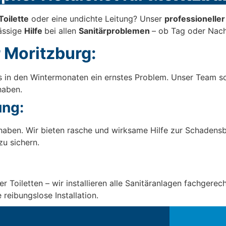
Toilette
oder eine undichte Leitung? Unser
professionelle
lässige
Hilfe
bei allen
Sanitärproblemen
– ob Tag oder Nach
 Moritzburg:
s in den Wintermonaten ein ernstes Problem. Unser Team so
haben.
ng:
ben. Wir bieten rasche und wirksame Hilfe zur Schadens
u sichern.
oiletten – wir installieren alle Sanitäranlagen fachgerech
 reibungslose Installation.