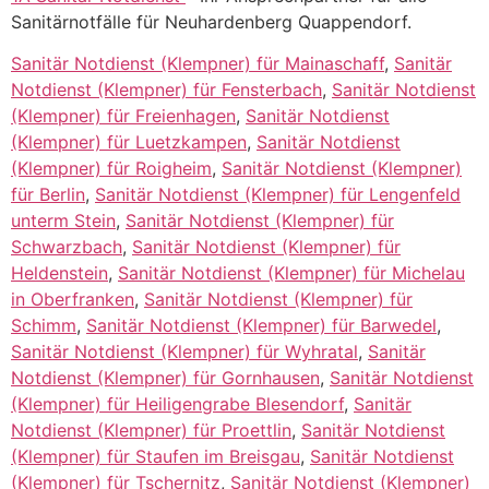
Sanitärnotfälle für Neuhardenberg Quappendorf.
Sanitär Notdienst (Klempner) für Mainaschaff
,
Sanitär
Notdienst (Klempner) für Fensterbach
,
Sanitär Notdienst
(Klempner) für Freienhagen
,
Sanitär Notdienst
(Klempner) für Luetzkampen
,
Sanitär Notdienst
(Klempner) für Roigheim
,
Sanitär Notdienst (Klempner)
für Berlin
,
Sanitär Notdienst (Klempner) für Lengenfeld
unterm Stein
,
Sanitär Notdienst (Klempner) für
Schwarzbach
,
Sanitär Notdienst (Klempner) für
Heldenstein
,
Sanitär Notdienst (Klempner) für Michelau
in Oberfranken
,
Sanitär Notdienst (Klempner) für
Schimm
,
Sanitär Notdienst (Klempner) für Barwedel
,
Sanitär Notdienst (Klempner) für Wyhratal
,
Sanitär
Notdienst (Klempner) für Gornhausen
,
Sanitär Notdienst
(Klempner) für Heiligengrabe Blesendorf
,
Sanitär
Notdienst (Klempner) für Proettlin
,
Sanitär Notdienst
(Klempner) für Staufen im Breisgau
,
Sanitär Notdienst
(Klempner) für Tschernitz
,
Sanitär Notdienst (Klempner)