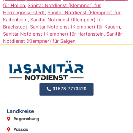
für Hollen
,
Sanitär Notdienst (Klempner) für
Herrengosserstedt
,
Sanitär Notdienst (Klempner) für
Kaifenheim
,
Sanitär Notdienst (Klempner) für
Brachstedt
,
Sanitär Notdienst (Klempner) für Kauern
,
Sanitär Notdienst (Klempner) für Hartenstein
,
Sanitär
Notdienst (Klempner) für Salgen
01578-7773420
Landkreise
Regensburg
Passau