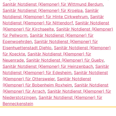
Sanitär Notdienst (Klempner) für Wittmund Berdum
,
Sanitär Notdienst (Klempner) für Kroelpa
,
Sanitär
Notdienst (Klempner) für Hinte Cirkwehrum
,
Sanitär
Notdienst (Klempner) für Nittendorf
,
Sanitär Notdienst
(Klempner) für Kirchseelte
,
Sanitär Notdienst (Klempner)
für Pellworm
,
Sanitär Notdienst (Klempner) für
Epenwoehrden
,
Sanitär Notdienst (Klempner) für
Eisenhuettenstadt Diehlo
,
Sanitär Notdienst (Klempner)
für Koeckte
,
Sanitär Notdienst (Klempner) für
Neuenrade
,
Sanitär Notdienst (Klempner) für Gueby
,
Sanitär Notdienst (Klempner) für Heinzenbach
,
Sanitär
Notdienst (Klempner) für Edesheim
,
Sanitär Notdienst
(Klempner) für Ottersweier
,
Sanitär Notdienst
(Klempner) für Bobenheim Roxheim
,
Sanitär Notdienst
(Klempner) für Arrach
,
Sanitär Notdienst (Klempner) für
Niederstotzingen
,
Sanitär Notdienst (Klempner) für
Benneckenstein