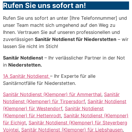
Rufen Sie uns sofort an!
Rufen Sie uns sofort an unter [Ihre Telefonnummer] und
unser Team macht sich umgehend auf den Weg zu
Ihnen. Vertrauen Sie auf unseren professionellen und
zuverlässigen
Sanitär Notdienst für Niederstetten
– wir
lassen Sie nicht im Stich!
Sanitär Notdienst
– Ihr verlässlicher Partner in der Not
in
Niederstetten.
1A Sanitär Notdienst
– Ihr Experte für alle
Sanitärnotfälle für Niederstetten.
Sanitär Notdienst (Klempner) für Ammerthal
,
Sanitär
Notdienst (Klempner) für Tirpersdorf
,
Sanitär Notdienst
(Klempner) für Westendorf
,
Sanitär Notdienst
(Klempner) für Hettenrodt
,
Sanitär Notdienst (Klempner)
für Eichigt
,
Sanitär Notdienst (Klempner) für Steyerberg
Voigtei
,
Sanitär Notdienst (Klempner) für Liebshausen
,