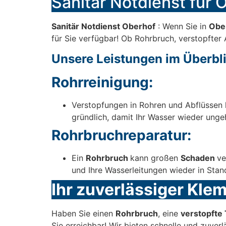
Sanitär Notdienst für O
Sanitär Notdienst Oberhof
: Wenn Sie in
Obe
für Sie verfügbar! Ob Rohrbruch, verstopfter 
Unsere Leistungen im Überbli
Rohrreinigung:
Verstopfungen in Rohren und Abflüssen 
gründlich, damit Ihr Wasser wieder ungeh
Rohrbruchreparatur:
Ein
Rohrbruch
kann großen
Schaden
ve
und Ihre Wasserleitungen wieder in Stan
Ihr zuverlässiger Kle
Haben Sie einen
Rohrbruch
, eine
verstopfte 
Sie erreichbar! Wir bieten schnelle und zuver