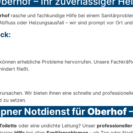
berhof – Ihr zuverlässiger Hel
rhof
rasche und fachkundige Hilfe bei einem Sanitärproblem
Abfluss oder Heizungsausfall – wir sind prompt vor Ort und 
ck:
können erhebliche Probleme hervorrufen. Unsere Fachkräft
indert fließt.
rursachen. Wir bieten Ihnen eine schnelle und professionel
d zu setzen.
mpner Notdienst für
Oberhof
–
Toilette
oder eine undichte Leitung? Unser
professionelle
lässige
Hilfe
bei allen
Sanitärproblemen
– ob Tag oder Nach