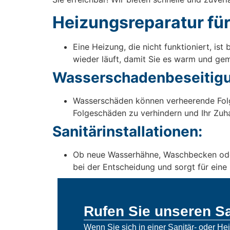
Heizungsreparatur für
Eine Heizung, die nicht funktioniert, i
wieder läuft, damit Sie es warm und gem
Wasserschadenbeseitigu
Wasserschäden können verheerende Folg
Folgeschäden zu verhindern und Ihr Zuha
Sanitärinstallationen:
Ob neue Wasserhähne, Waschbecken oder T
bei der Entscheidung und sorgt für eine r
Rufen Sie unseren Sa
Wenn Sie sich in einer Sanitär- oder He