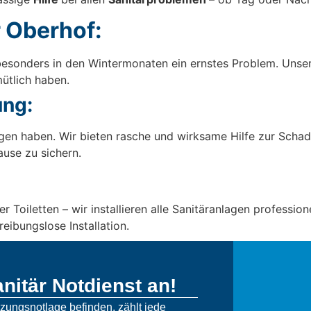
 Oberhof:
st besonders in den Wintermonaten ein ernstes Problem. Unse
ütlich haben.
ng:
en haben. Wir bieten rasche und wirksame Hilfe zur Sch
use zu sichern.
oiletten – wir installieren alle Sanitäranlagen professione
eibungslose Installation.
nitär Notdienst an!
izungsnotlage befinden, zählt jede