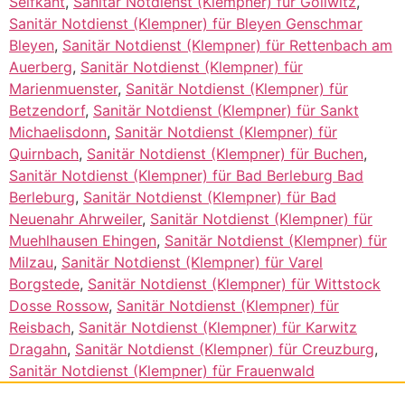
Selfkant
,
Sanitär Notdienst (Klempner) für Gollwitz
,
Sanitär Notdienst (Klempner) für Bleyen Genschmar
Bleyen
,
Sanitär Notdienst (Klempner) für Rettenbach am
Auerberg
,
Sanitär Notdienst (Klempner) für
Marienmuenster
,
Sanitär Notdienst (Klempner) für
Betzendorf
,
Sanitär Notdienst (Klempner) für Sankt
Michaelisdonn
,
Sanitär Notdienst (Klempner) für
Quirnbach
,
Sanitär Notdienst (Klempner) für Buchen
,
Sanitär Notdienst (Klempner) für Bad Berleburg Bad
Berleburg
,
Sanitär Notdienst (Klempner) für Bad
Neuenahr Ahrweiler
,
Sanitär Notdienst (Klempner) für
Muehlhausen Ehingen
,
Sanitär Notdienst (Klempner) für
Milzau
,
Sanitär Notdienst (Klempner) für Varel
Borgstede
,
Sanitär Notdienst (Klempner) für Wittstock
Dosse Rossow
,
Sanitär Notdienst (Klempner) für
Reisbach
,
Sanitär Notdienst (Klempner) für Karwitz
Dragahn
,
Sanitär Notdienst (Klempner) für Creuzburg
,
Sanitär Notdienst (Klempner) für Frauenwald