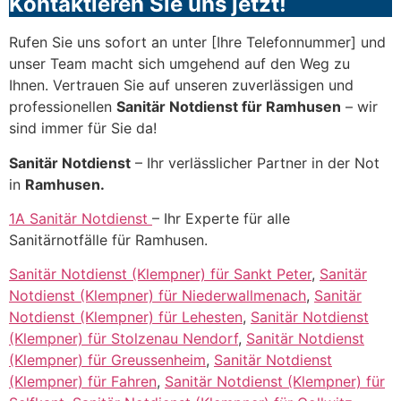
Kontaktieren Sie uns jetzt!
Rufen Sie uns sofort an unter [Ihre Telefonnummer] und
unser Team macht sich umgehend auf den Weg zu
Ihnen. Vertrauen Sie auf unseren zuverlässigen und
professionellen
Sanitär Notdienst für Ramhusen
– wir
sind immer für Sie da!
Sanitär Notdienst
– Ihr verlässlicher Partner in der Not
in
Ramhusen.
1A Sanitär Notdienst
– Ihr Experte für alle
Sanitärnotfälle für Ramhusen.
Sanitär Notdienst (Klempner) für Sankt Peter
,
Sanitär
Notdienst (Klempner) für Niederwallmenach
,
Sanitär
Notdienst (Klempner) für Lehesten
,
Sanitär Notdienst
(Klempner) für Stolzenau Nendorf
,
Sanitär Notdienst
(Klempner) für Greussenheim
,
Sanitär Notdienst
(Klempner) für Fahren
,
Sanitär Notdienst (Klempner) für