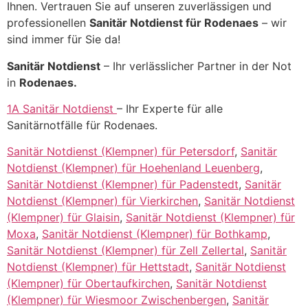
Ihnen. Vertrauen Sie auf unseren zuverlässigen und
professionellen
Sanitär Notdienst für Rodenaes
– wir
sind immer für Sie da!
Sanitär Notdienst
– Ihr verlässlicher Partner in der Not
in
Rodenaes.
1A Sanitär Notdienst
– Ihr Experte für alle
Sanitärnotfälle für Rodenaes.
Sanitär Notdienst (Klempner) für Petersdorf
,
Sanitär
Notdienst (Klempner) für Hoehenland Leuenberg
,
Sanitär Notdienst (Klempner) für Padenstedt
,
Sanitär
Notdienst (Klempner) für Vierkirchen
,
Sanitär Notdienst
(Klempner) für Glaisin
,
Sanitär Notdienst (Klempner) für
Moxa
,
Sanitär Notdienst (Klempner) für Bothkamp
,
Sanitär Notdienst (Klempner) für Zell Zellertal
,
Sanitär
Notdienst (Klempner) für Hettstadt
,
Sanitär Notdienst
(Klempner) für Obertaufkirchen
,
Sanitär Notdienst
(Klempner) für Wiesmoor Zwischenbergen
,
Sanitär