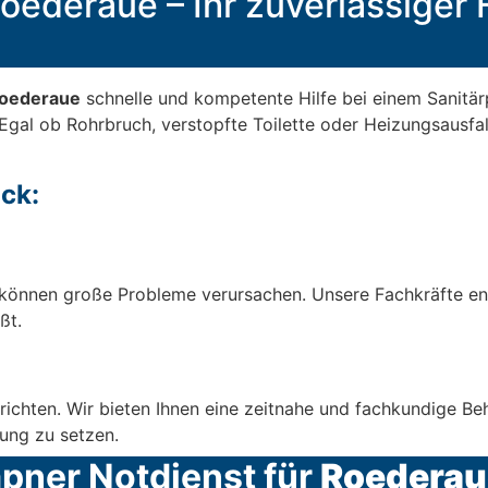
oederaue – Ihr zuverlässiger H
oederaue
schnelle und kompetente Hilfe bei einem Sanitärp
Egal ob Rohrbruch, verstopfte Toilette oder Heizungsausfal
ck:
können große Probleme verursachen. Unsere Fachkräfte entf
ßt.
richten. Wir bieten Ihnen eine zeitnahe und fachkundige B
ung zu setzen.
mpner Notdienst für
Roederau