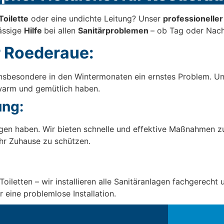
Toilette
oder eine undichte Leitung? Unser
professionelle
lässige
Hilfe
bei allen
Sanitärproblemen
– ob Tag oder Nach
r Roederaue:
st insbesondere in den Wintermonaten ein ernstes Problem. U
 warm und gemütlich haben.
ng:
en haben. Wir bieten schnelle und effektive Maßnahmen 
hr Zuhause zu schützen.
letten – wir installieren alle Sanitäranlagen fachgerecht u
 eine problemlose Installation.