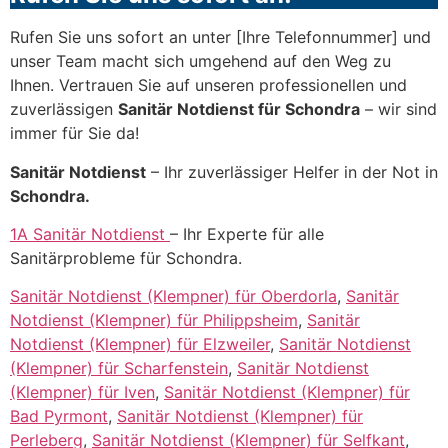
Rufen Sie uns sofort an unter [Ihre Telefonnummer] und
unser Team macht sich umgehend auf den Weg zu
Ihnen. Vertrauen Sie auf unseren professionellen und
zuverlässigen
Sanitär Notdienst für Schondra
– wir sind
immer für Sie da!
Sanitär Notdienst
– Ihr zuverlässiger Helfer in der Not in
Schondra.
1A Sanitär Notdienst
– Ihr Experte für alle
Sanitärprobleme für Schondra.
Sanitär Notdienst (Klempner) für Oberdorla
,
Sanitär
Notdienst (Klempner) für Philippsheim
,
Sanitär
Notdienst (Klempner) für Elzweiler
,
Sanitär Notdienst
(Klempner) für Scharfenstein
,
Sanitär Notdienst
(Klempner) für Iven
,
Sanitär Notdienst (Klempner) für
Bad Pyrmont
,
Sanitär Notdienst (Klempner) für
Perleberg
,
Sanitär Notdienst (Klempner) für Selfkant
,