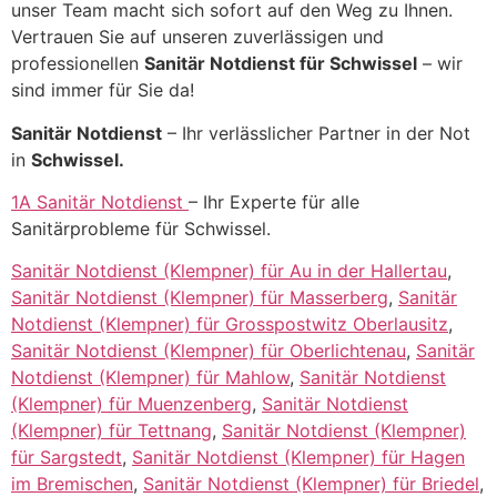
unser Team macht sich sofort auf den Weg zu Ihnen.
Vertrauen Sie auf unseren zuverlässigen und
professionellen
Sanitär Notdienst für Schwissel
– wir
sind immer für Sie da!
Sanitär Notdienst
– Ihr verlässlicher Partner in der Not
in
Schwissel.
1A Sanitär Notdienst
– Ihr Experte für alle
Sanitärprobleme für Schwissel.
Sanitär Notdienst (Klempner) für Au in der Hallertau
,
Sanitär Notdienst (Klempner) für Masserberg
,
Sanitär
Notdienst (Klempner) für Grosspostwitz Oberlausitz
,
Sanitär Notdienst (Klempner) für Oberlichtenau
,
Sanitär
Notdienst (Klempner) für Mahlow
,
Sanitär Notdienst
(Klempner) für Muenzenberg
,
Sanitär Notdienst
(Klempner) für Tettnang
,
Sanitär Notdienst (Klempner)
für Sargstedt
,
Sanitär Notdienst (Klempner) für Hagen
im Bremischen
,
Sanitär Notdienst (Klempner) für Briedel
,