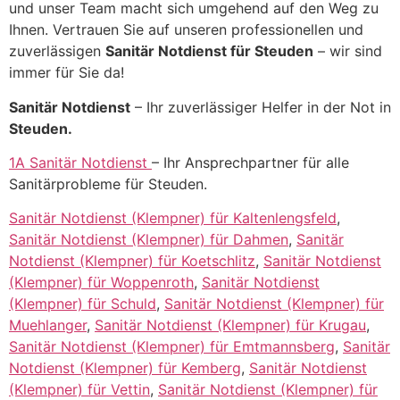
und unser Team macht sich umgehend auf den Weg zu
Ihnen. Vertrauen Sie auf unseren professionellen und
zuverlässigen
Sanitär Notdienst für Steuden
– wir sind
immer für Sie da!
Sanitär Notdienst
– Ihr zuverlässiger Helfer in der Not in
Steuden.
1A Sanitär Notdienst
– Ihr Ansprechpartner für alle
Sanitärprobleme für Steuden.
Sanitär Notdienst (Klempner) für Kaltenlengsfeld
,
Sanitär Notdienst (Klempner) für Dahmen
,
Sanitär
Notdienst (Klempner) für Koetschlitz
,
Sanitär Notdienst
(Klempner) für Woppenroth
,
Sanitär Notdienst
(Klempner) für Schuld
,
Sanitär Notdienst (Klempner) für
Muehlanger
,
Sanitär Notdienst (Klempner) für Krugau
,
Sanitär Notdienst (Klempner) für Emtmannsberg
,
Sanitär
Notdienst (Klempner) für Kemberg
,
Sanitär Notdienst
(Klempner) für Vettin
,
Sanitär Notdienst (Klempner) für