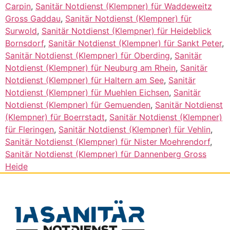
Carpin
,
Sanitär Notdienst (Klempner) für Waddeweitz
Gross Gaddau
,
Sanitär Notdienst (Klempner) für
Surwold
,
Sanitär Notdienst (Klempner) für Heideblick
Bornsdorf
,
Sanitär Notdienst (Klempner) für Sankt Peter
,
Sanitär Notdienst (Klempner) für Oberding
,
Sanitär
Notdienst (Klempner) für Neuburg am Rhein
,
Sanitär
Notdienst (Klempner) für Haltern am See
,
Sanitär
Notdienst (Klempner) für Muehlen Eichsen
,
Sanitär
Notdienst (Klempner) für Gemuenden
,
Sanitär Notdienst
(Klempner) für Boerrstadt
,
Sanitär Notdienst (Klempner)
für Fleringen
,
Sanitär Notdienst (Klempner) für Vehlin
,
Sanitär Notdienst (Klempner) für Nister Moehrendorf
,
Sanitär Notdienst (Klempner) für Dannenberg Gross
Heide