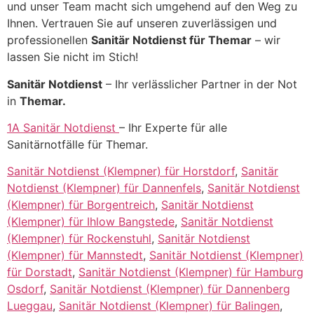
und unser Team macht sich umgehend auf den Weg zu
Ihnen. Vertrauen Sie auf unseren zuverlässigen und
professionellen
Sanitär Notdienst für Themar
– wir
lassen Sie nicht im Stich!
Sanitär Notdienst
– Ihr verlässlicher Partner in der Not
in
Themar.
1A Sanitär Notdienst
– Ihr Experte für alle
Sanitärnotfälle für Themar.
Sanitär Notdienst (Klempner) für Horstdorf
,
Sanitär
Notdienst (Klempner) für Dannenfels
,
Sanitär Notdienst
(Klempner) für Borgentreich
,
Sanitär Notdienst
(Klempner) für Ihlow Bangstede
,
Sanitär Notdienst
(Klempner) für Rockenstuhl
,
Sanitär Notdienst
(Klempner) für Mannstedt
,
Sanitär Notdienst (Klempner)
für Dorstadt
,
Sanitär Notdienst (Klempner) für Hamburg
Osdorf
,
Sanitär Notdienst (Klempner) für Dannenberg
Lueggau
,
Sanitär Notdienst (Klempner) für Balingen
,