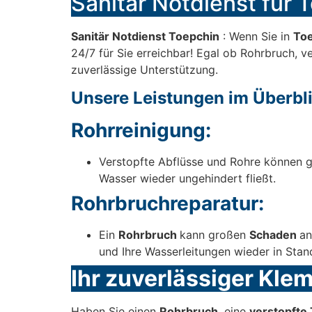
Sanitär Notdienst für T
Sanitär Notdienst Toepchin
: Wenn Sie in
To
24/7 für Sie erreichbar! Egal ob Rohrbruch, v
zuverlässige Unterstützung.
Unsere Leistungen im Überbli
Rohrreinigung:
Verstopfte Abflüsse und Rohre können g
Wasser wieder ungehindert fließt.
Rohrbruchreparatur:
Ein
Rohrbruch
kann großen
Schaden
an
und Ihre Wasserleitungen wieder in Stan
Ihr zuverlässiger Kle
Haben Sie einen
Rohrbruch
, eine
verstopfte 