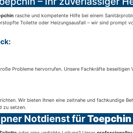
oepchin – Ihr zuverlässiger Hel
epchin
rasche und kompetente Hilfe bei einem Sanitärproble
erstopfte Toilette oder Heizungsausfall – wir sind prompt v
ck:
roße Probleme hervorrufen. Unsere Fachkräfte beseitigen V
richten. Wir bieten Ihnen eine zeitnahe und fachkundige B
d zu setzen.
mpner Notdienst für
Toepchin
Toilette
oder eine undichte Leitung? Unser
professionelle