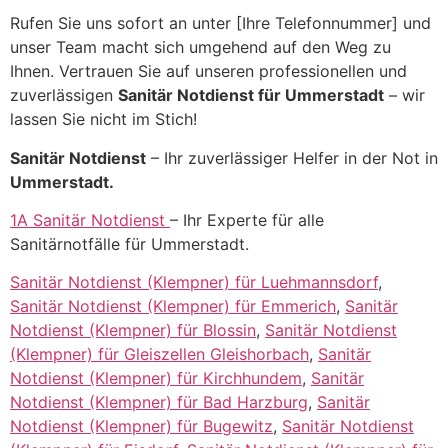
Rufen Sie uns sofort an unter [Ihre Telefonnummer] und
unser Team macht sich umgehend auf den Weg zu
Ihnen. Vertrauen Sie auf unseren professionellen und
zuverlässigen
Sanitär Notdienst für Ummerstadt
– wir
lassen Sie nicht im Stich!
Sanitär Notdienst
– Ihr zuverlässiger Helfer in der Not in
Ummerstadt.
1A Sanitär Notdienst
– Ihr Experte für alle
Sanitärnotfälle für Ummerstadt.
Sanitär Notdienst (Klempner) für Luehmannsdorf
,
Sanitär Notdienst (Klempner) für Emmerich
,
Sanitär
Notdienst (Klempner) für Blossin
,
Sanitär Notdienst
(Klempner) für Gleiszellen Gleishorbach
,
Sanitär
Notdienst (Klempner) für Kirchhundem
,
Sanitär
Notdienst (Klempner) für Bad Harzburg
,
Sanitär
Notdienst (Klempner) für Bugewitz
,
Sanitär Notdienst