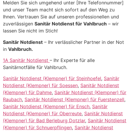
Melden Sie sich umgehend unter [Ihre Telefonnummer]
und unser Team macht sich sofort auf den Weg zu
Ihnen. Vertrauen Sie auf unseren professionellen und
zuverlässigen
Sanitär Notdienst für Vahlbruch
– wir
lassen Sie nicht im Stich!
Sanitär Notdienst
– Ihr verlässlicher Partner in der Not
in
Vahlbruch.
1A Sanitär Notdienst
– Ihr Experte für alle
Sanitärnotfälle für Vahlbruch.
Sanitär Notdienst (Klempner) für Steinhoefel
,
Sanitär
Notdienst (Klempner) für Soessen
,
Sanitär Notdienst
(Klempner) für Dahme
,
Sanitär Notdienst (Klempner) für
Raubach
,
Sanitär Notdienst (Klempner) für Fuerstenzell
,
Sanitär Notdienst (Klempner) für Ensch
,
Sanitär
Notdienst (Klempner) für Oberreute
,
Sanitär Notdienst
(Klempner) für Bad Berleburg Dotzlar
,
Sanitär Notdienst
(Klempner) für Schnuerpflingen
,
Sanitär Notdienst