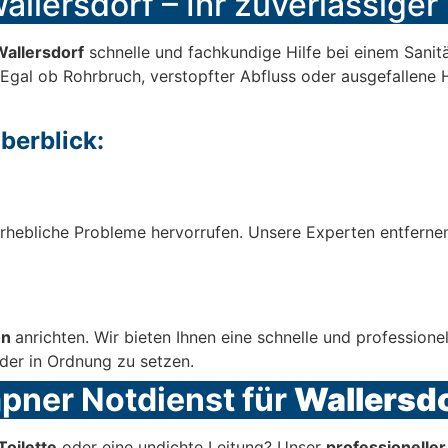
allersdorf – Ihr zuverlässiger
Wallersdorf
schnelle und fachkundige Hilfe bei einem Sanitä
! Egal ob Rohrbruch, verstopfter Abfluss oder ausgefallene 
berblick:
rhebliche Probleme hervorrufen. Unsere Experten entfernen
en
anrichten. Wir bieten Ihnen eine schnelle und profession
der in Ordnung zu setzen.
mpner Notdienst für
Wallersd
Toilette
oder eine undichte Leitung? Unser
professionelle