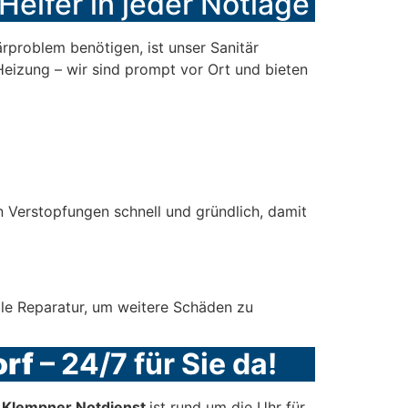
 Helfer in jeder Notlage
rproblem benötigen, ist unser Sanitär
Heizung – wir sind prompt vor Ort und bieten
 Verstopfungen schnell und gründlich, damit
elle Reparatur, um weitere Schäden zu
orf
– 24/7 für Sie da!
r Klempner Notdienst
ist rund um die Uhr für