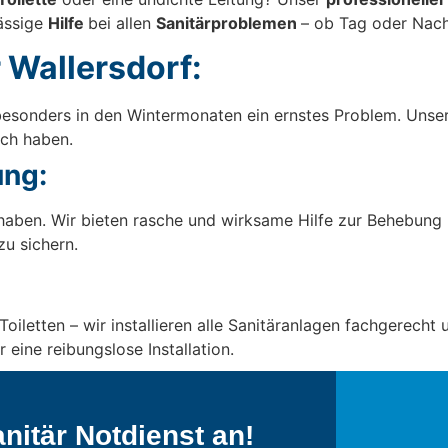
lässige
Hilfe
bei allen
Sanitärproblemen
– ob Tag oder Nach
 Wallersdorf:
st besonders in den Wintermonaten ein ernstes Problem. Unse
ich haben.
ng:
ben. Wir bieten rasche und wirksame Hilfe zur Behebung
u sichern.
letten – wir installieren alle Sanitäranlagen fachgerecht u
 eine reibungslose Installation.
nitär Notdienst an!