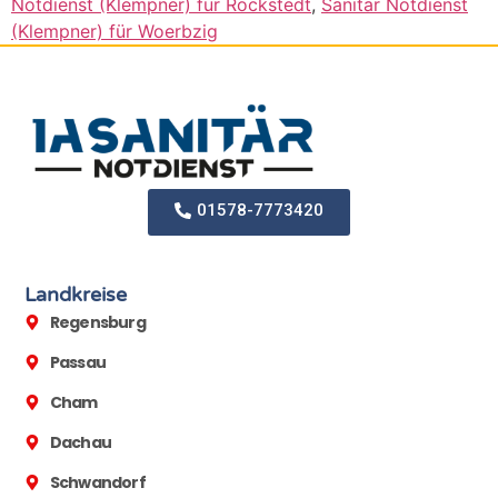
Notdienst (Klempner) für Rockstedt
,
Sanitär Notdienst
(Klempner) für Woerbzig
01578-7773420
Landkreise
Regensburg
Passau
Cham
Dachau
Schwandorf