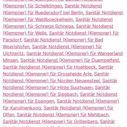
(Klempner) für Schelklingen
,
Sanitär Notdienst
(Klempner) für Ruedersdorf bei Berlin
,
Sanitär Notdienst
(Klempner) für Waldboeckelheim
,
Sanitär Notdienst
(Klempner) für Schnega Schnega
,
Sanitär Notdienst
(Klempner) für Welle
,
Sanitär Notdienst (Klempner) für
Parsdorf
,
Sanitär Notdienst (Klempner) für Bad
Woerishofen
,
Sanitär Notdienst (Klempner) für
Uichteritz
,
Sanitär Notdienst (Klempner) für Wangerland
Minsen
,
Sanitär Notdienst (Klempner) für Duempelfeld
,
Sanitär Notdienst (Klempner) für Hoehbeck
,
Sanitär
Notdienst (Klempner) für Grossheide Arle
,
Sanitär
Notdienst (Klempner) für Norden Neuwesteel
,
Sanitär
Notdienst (Klempner) für Hinte Suurhusen
,
Sanitär
Notdienst (Klempner) für Siegbach
,
Sanitär Notdienst
(Klempner) für Essingen
,
Sanitär Notdienst (Klempner)
für Karolinenkoog
,
Sanitär Notdienst (Klempner) für
Olfen
,
Sanitär Notdienst (Klempner) für Mehlbach
,
Sanitär Notdienst (Klempner) für Grillenberg
,
Sanitär