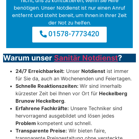
nicht, uns zu kontaktieren, wenn Sie Hilfe
benötigen. Unser Notdienst ist nur einen Anruf
entfernt und steht bereit, um Ihnen in Ihrer Zeit
der Not zu helfen.
01578-7773420
Warum unser
Sanitär Notdienst
?
24/7 Erreichbarkeit:
Unser
Notdienst
ist immer
für Sie da, auch an Wochenenden und Feiertagen.
Schnelle Reaktionszeiten:
Wir sind innerhalb
kürzester Zeit bei Ihnen vor Ort für
Heckelberg
Brunow Heckelberg
.
Erfahrene Fachkräfte:
Unsere Techniker sind
hervorragend ausgebildet und lösen jedes
Problem
kompetent und schnell.
Transparente Preise:
Wir bieten faire,
transparente Preisgestaltung ohne versteckte