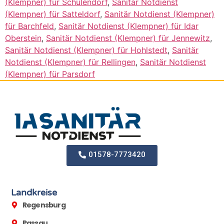
(Klempner) für Schulendorf
,
Sanitär Notdienst
(Klempner) für Satteldorf
,
Sanitär Notdienst (Klempner)
für Barchfeld
,
Sanitär Notdienst (Klempner) für Idar
Oberstein
,
Sanitär Notdienst (Klempner) für Jennewitz
,
Sanitär Notdienst (Klempner) für Hohlstedt
,
Sanitär
Notdienst (Klempner) für Rellingen
,
Sanitär Notdienst
(Klempner) für Parsdorf
01578-7773420
Landkreise
Regensburg
Passau