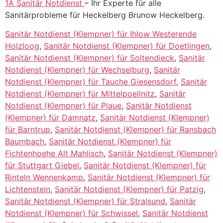
1A Sanitär Notdienst
– Ihr Experte für alle
Sanitärprobleme für Heckelberg Brunow Heckelberg.
Sanitär Notdienst (Klempner) für Ihlow Westerende
Holzloog
,
Sanitär Notdienst (Klempner) für Doetlingen
,
Sanitär Notdienst (Klempner) für Soltendieck
,
Sanitär
Notdienst (Klempner) für Wechselburg
,
Sanitär
Notdienst (Klempner) für Tauche Giesensdorf
,
Sanitär
Notdienst (Klempner) für Mittelpoellnitz
,
Sanitär
Notdienst (Klempner) für Plaue
,
Sanitär Notdienst
(Klempner) für Damnatz
,
Sanitär Notdienst (Klempner)
für Barntrup
,
Sanitär Notdienst (Klempner) für Ransbach
Baumbach
,
Sanitär Notdienst (Klempner) für
Fichtenhoehe Alt Mahlisch
,
Sanitär Notdienst (Klempner)
für Stuttgart Giebel
,
Sanitär Notdienst (Klempner) für
Rinteln Wennenkamp
,
Sanitär Notdienst (Klempner) für
Lichtenstein
,
Sanitär Notdienst (Klempner) für Patzig
,
Sanitär Notdienst (Klempner) für Stralsund
,
Sanitär
Notdienst (Klempner) für Schwissel
,
Sanitär Notdienst